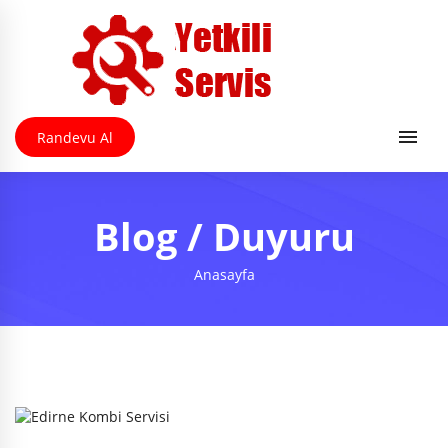
Randevu Al
Blog / Duyuru
Anasayfa