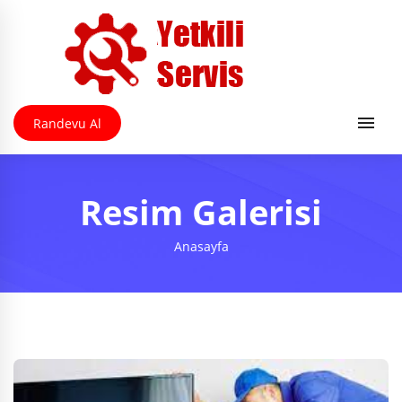
Randevu Al
Resim Galerisi
Anasayfa